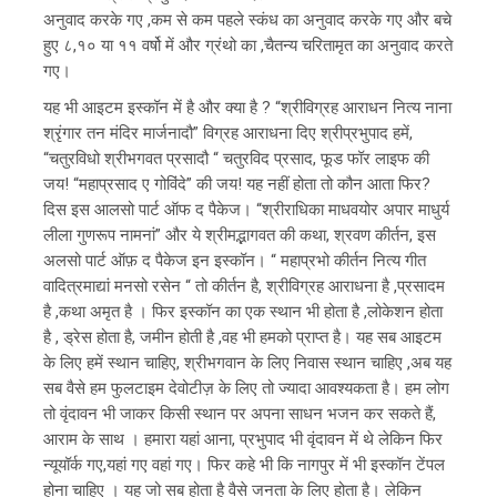
अनुवाद करके गए ,कम से कम पहले स्कंध का अनुवाद करके गए और बचे
हुए ८,१० या ११ वर्षो में और ग्रंथो का ,चैतन्य चरितामृत का अनुवाद करते
गए।
यह भी आइटम इस्कॉन में है और क्या है ? “श्रीविग्रह आराधन नित्य नाना
श्रृंगार तन मंदिर मार्जनादौ” विग्रह आराधना दिए श्रीप्रभुपाद हमें,
“चतुरविधो श्रीभगवत प्रसादौ “ चतुरविद प्रसाद, फूड फॉर लाइफ की
जय! “महाप्रसाद ए गोविंदे” की जय! यह नहीं होता तो कौन आता फिर?
दिस इस आलसो पार्ट ऑफ द पैकेज। “श्रीराधिका माधवयोर अपार माधुर्य
लीला गुणरूप नामनां” और ये श्रीमद्भागवत की कथा, श्रवण कीर्तन, इस
अलसो पार्ट ऑफ़ द पैकेज इन इस्कॉन। “ महाप्रभो कीर्तन नित्य गीत
वादित्रमाद्यां मनसो रसेन “ तो कीर्तन है, श्रीविग्रह आराधना है ,प्रसादम
है ,कथा अमृत है । फिर इस्कॉन का एक स्थान भी होता है ,लोकेशन होता
है , ड्रेस होता है, जमीन होती है ,वह भी हमको प्राप्त है। यह सब आइटम
के लिए हमें स्थान चाहिए, श्रीभगवान के लिए निवास स्थान चाहिए ,अब यह
सब वैसे हम फुलटाइम देवोटीज़ के लिए तो ज्यादा आवश्यकता है। हम लोग
तो वृंदावन भी जाकर किसी स्थान पर अपना साधन भजन कर सकते हैं,
आराम के साथ । हमारा यहां आना, प्रभुपाद भी वृंदावन में थे लेकिन फिर
न्यूयॉर्क गए,यहां गए वहां गए। फिर कहे भी कि नागपुर में भी इस्कॉन टेंपल
होना चाहिए । यह जो सब होता है वैसे जनता के लिए होता है। लेकिन