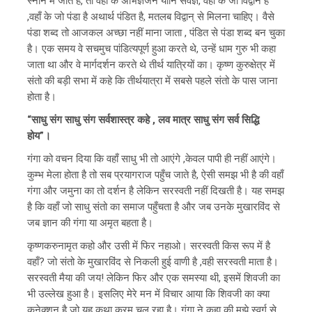
स्नान में जाते है, तो वहाँ के अभिज्ञजन यानि सर्वज्ञ, वहाँ के जो विद्वान है
,वहाँ के जो पंडा है अथार्थ पंडित है, मतलब विद्वान् से मिलना चाहिए। वैसे
पंडा शब्द तो आजकल अच्छा नहीं माना जाता , पंडित से पंडा शब्द बन चुका
है। एक समय वे सचमुच पांडित्यपूर्ण हुआ करते थे, उन्हें धाम गुरु भी कहा
जाता था और वे मार्गदर्शन करते थे तीर्थ यात्रियों का। कृष्ण कुरुक्षेत्र में
संतो की बड़ी सभा में कहे कि तीर्थयात्रा में सबसे पहले संतो के पास जाना
होता है।
“साधु संग साधु संग सर्वशास्त्र कहे , लव मात्र साधु संग सर्व सिद्धि
होय”।
गंगा को वचन दिया कि वहाँ साधु भी तो आएंगे ,केवल पापी ही नहीं आएंगे।
कुम्भ मेला होता है तो सब प्रयागराज पहुँच जाते है, ऐसी समझ भी है की वहाँ
गंगा और जमुना का तो दर्शन है लेकिन सरस्वती नहीं दिखती है। यह समझ
है कि वहाँ जो साधु संतो का समाज पहुँचता है और जब उनके मुखारविंद से
जब ज्ञान की गंगा या अमृत बहता है।
कृष्णकरुनामृत कहो और उसी में फिर नहाओ। सरस्वती किस रूप में है
वहाँ? जो संतो के मुखारविंद से निकली हुई वाणी है ,वही सरस्वती माता है।
सरस्वती मैया की जय! लेकिन फिर और एक समस्या थी, इसमें शिवजी का
भी उल्लेख हुआ है। इसलिए मेरे मन में विचार आया कि शिवजी का क्या
कनेक्शन है जो यह कथा क्रम चल रहा है। गंगा ने कहा की मुझे स्वर्ग से