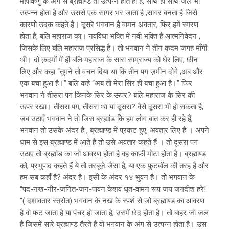
महाविष्णु के अंग से ब्रह्माण्ड तो उत्पन्न होते ही है, साथ ही साथ जल भी
उत्पन्न होता है और उससे एक सागर भर जाता है ,सागर बनता है जिसे
कारणो उदक कहते हैं। दूसरे भगवान हैं वामन अवतार, फिर हमें स्मरण
होता है, बलि महाराज का। नवविधा भक्ति में नवी भक्ति है आत्मनिवेदन ,
जिसके लिए बलि महाराज प्रसिद्ध है। तो भगवान ने तीन क़दम जगह माँगी
थी। दो क़दमों में ही बलि महाराज के सारा साम्राज्य को घेर लिए, छीन
लिए और कहा “तुमने तो वचन दिया था कि तीन पग ज़मीन दोगे ,अब और
एक बचा हुआ है।” बलि कहे “अब तो मेरा सिर ही बचा हुआ है।” फिर
भगवान ने तीसरा पग किनके सिर के ऊपर? बलि महाराज के सिर की
ऊपर रखा। तीसरा पग, तीसरा था या दूसरा? वैसे दूसरा भी हो सकता है,
जब उठाएँ भगवान ने तो जिस ब्रह्मांड कि हम लोग बात कर ही रहे हैं,
भगवान तो उसके अंदर है , ब्रह्माण्ड में प्रकट हुए, अवतार लिए है । अपने
धाम से इस ब्रह्माण्ड में आते हैं तो उसे अवतार कहते हैं । तो दूसरा पग
उठाए तो ब्रह्मांड का जो आवरण होता है वह काफ़ी मोटा होता है। ब्रह्माण्ड
को, प्रभुपाद कहते हैं ये तो तरबूज़े जैसा है, या एक फ़ुटबॉल की तरह है और
हम सब कहाँ है? अंदर है। इसी के अंदर १४ भुवन है। तो भगवान के
“पद-नख-नीर-जनित-जन-पावन केशव धृत-वामन रूप जय जगदीश हरे!
“( दशावतार स्त्रोत) भगवान के नख के स्पर्श से जो ब्रह्माण्ड का आवरण
है वो फट जाता है या पंचर हो जाता है, उसमें छेद होता है। तो बाहर जो जल
है जिसमें सारे ब्रह्माण्ड तैरते हैं वो भगवान के अंग से उत्पन्न होता है। उस