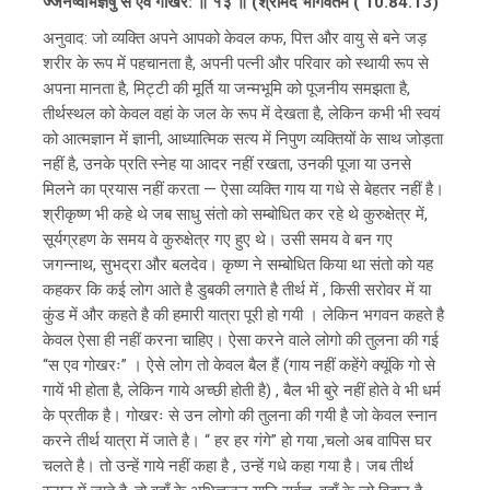
ज्जनेष्वभिज्ञेषु स एव गोखर: ॥ १३ ॥ (श्रीमद भागवतम ( 10.84.13)
अनुवाद: जो व्यक्ति अपने आपको केवल कफ, पित्त और वायु से बने जड़
शरीर के रूप में पहचानता है, अपनी पत्नी और परिवार को स्थायी रूप से
अपना मानता है, मिट्टी की मूर्ति या जन्मभूमि को पूजनीय समझता है,
तीर्थस्थल को केवल वहां के जल के रूप में देखता है, लेकिन कभी भी स्वयं
को आत्मज्ञान में ज्ञानी, आध्यात्मिक सत्य में निपुण व्यक्तियों के साथ जोड़ता
नहीं है, उनके प्रति स्नेह या आदर नहीं रखता, उनकी पूजा या उनसे
मिलने का प्रयास नहीं करता — ऐसा व्यक्ति गाय या गधे से बेहतर नहीं है।
श्रीकृष्ण भी कहे थे जब साधु संतो को सम्बोधित कर रहे थे कुरुक्षेत्र में,
सूर्यग्रहण के समय वे कुरुक्षेत्र गए हुए थे। उसी समय वे बन गए
जगन्नाथ, सुभद्रा और बलदेव। कृष्ण ने सम्बोधित किया था संतो को यह
कहकर कि कई लोग आते है डुबकी लगाते है तीर्थ में , किसी सरोवर में या
कुंड में और कहते है की हमारी यात्रा पूरी हो गयी । लेकिन भगवन कहते है
केवल ऐसा ही नहीं करना चाहिए। ऐसा करने वाले लोगो की तुलना की गई
“स एव गोखरः” । ऐसे लोग तो केवल बैल हैं (गाय नहीं कहेंगे क्यूंकि गो से
गायें भी होता है, लेकिन गाये अच्छी होती है) , बैल भी बुरे नहीं होते वे भी धर्म
के प्रतीक है। गोखरः से उन लोगो की तुलना की गयी है जो केवल स्नान
करने तीर्थ यात्रा में जाते है। “ हर हर गंगे” हो गया ,चलो अब वापिस घर
चलते है। तो उन्हें गाये नहीं कहा है , उन्हें गधे कहा गया है। जब तीर्थ