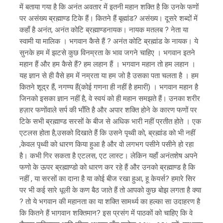
में बताया गया है कि अनंत अवतार में इतनी महान शक्ति है कि उनके फणों
पर असंख्य ब्रह्माण्ड टिके हैं। कितने हैं बृह्मांड? असंख्य। दूसरे शब्दों में
कहाँ है अनंत, अनंत कोटि ब्रह्माण्डनायक। नायक मतलब ? नेता या
स्वामी या मालिक । भगवान कैसे हैं ? अनंत कोटि ब्रह्मांड के नायक। ये
सुनके हम में झटसे कुछ विनम्रता के भाव जगने चाहिए । भगवान इतने
महान हैं और हम कैसे हैं? हम लहान हैं । भगवान महान तो हम लहान ।
यह ज्ञान से ही वैसे हम में नम्रता या हम जो है उसका पता चलता है । हम
कितने शूद्र हैं, नगण्य हैं(कोई गणना ही नहीं है हमारी) । भगवान महान है
जिनको इसका ज्ञान नहीं है, वे स्वयं को ही महान समझते हैं। उनका शरीर
हज़ार फणोंवाले सर्प की भाँति है और अपार शक्ति होने के कारण फणों पर
टिके सभी ब्रह्माण्ड सरसों के बीज से अधिक भारी नहीं प्रतीत होते । एक
एटलस होता है,उसको दिखाते हैं कि उसने पृथ्वी को, ब्रह्मांड को भी नहीं
,केवल पृथ्वी को धारण किया हुआ है और वो लगभग पसीने पसीने हो रहा
है। कभी गिर सकता है एटलस, एट लास्ट। लेकिन यहाँ अनंतशेष अपने
फणो के ऊपर ब्रह्माण्डो को धारण कर रहे हैं और उनको ब्रह्माण्ड है कि
नहीं , या सरसों का दाना है या कोई बीज रखा हुआ, हू केयर्स? हमारे सिर
पर भी कई सारे धूली के कण बैठ जाते हैं तो आपको कुछ बोझ लगता है क्या
? तो ये भगवान की महानता का या शक्ति सामर्थ्य का हल्का सा उदाहरण है
कि कितने हैं भागवान शक्तिमान? इस प्रसंग में पाठकों को चाहिए कि वे