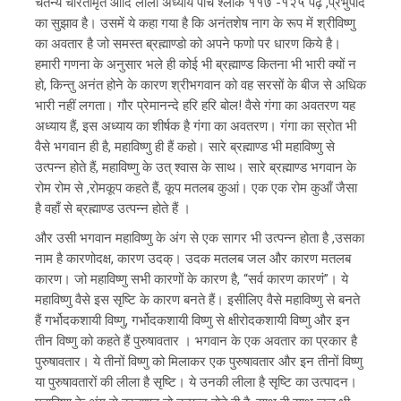
चैतन्य चरितामृत आदि लीला अध्याय पाँच श्लोक ११७ -१२५ पढ़ें ,प्रभुपाद
का सुझाव है। उसमें ये कहा गया है कि अनंतशेष नाग के रूप में श्रीविष्णु
का अवतार है जो समस्त ब्रह्माण्डो को अपने फणो पर धारण किये है।
हमारी गणना के अनुसार भले ही कोई भी ब्रह्माण्ड कितना भी भारी क्यों न
हो, किन्तु अनंत होने के कारण श्रीभगवान को वह सरसों के बीज से अधिक
भारी नहीं लगता। गौर प्रेमानन्दे हरि हरि बोल! वैसे गंगा का अवतरण यह
अध्याय हैं, इस अध्याय का शीर्षक है गंगा का अवतरण। गंगा का स्रोत भी
वैसे भगवान ही है, महाविष्णु ही हैं कहो। सारे ब्रह्माण्ड भी महाविष्णु से
उत्पन्न होते हैं, महाविष्णु के उत् श्वास के साथ। सारे ब्रह्माण्ड भगवान के
रोम रोम से ,रोमकूप कहते हैं, कूप मतलब कुआं। एक एक रोम कुआँ जैसा
है वहाँ से ब्रह्माण्ड उत्पन्न होते हैं ।
और उसी भगवान महाविष्णु के अंग से एक सागर भी उत्पन्न होता है ,उसका
नाम है कारणोदक्ष, कारण उदक्। उदक मतलब जल और कारण मतलब
कारण। जो महाविष्णु सभी कारणों के कारण है, “सर्व कारण कारणं”। ये
महाविष्णु वैसे इस सृष्टि के कारण बनते हैं। इसीलिए वैसे महाविष्णु से बनते
हैं गर्भोदकशायी विष्णु, गर्भोदकशायी विष्णु से क्षीरोदकशायी विष्णु और इन
तीन विष्णु को कहते हैं पुरुषावतार । भगवान के एक अवतार का प्रकार है
पुरुषावतार। ये तीनों विष्णु को मिलाकर एक पुरुषावतार और इन तीनों विष्णु
या पुरुषावतारों की लीला है सृष्टि। ये उनकी लीला है सृष्टि का उत्पादन।