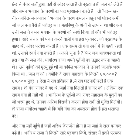
छेद से पंचर जहाँ हुआ, वहाँ से अंदर आता है तो ब्रह्मा उसी जल को लेते हैं
और वामन भगवान के चरणों का पाद प्रक्षालन करते हैं। तो “पद-नख-
नीर-जनित-जन-पावन “ भगवान के चरण कमल नाख़ून भी धोकर अभी
जो जल बना वैसे ही पवित्र था। महाविष्णु के अंगों से उत्पन्न था और अब
उसी जल ने वामन भगवान के चरणों को स्पर्श किया, तो और भी पवित्र
हुआ। सारे संसार को पावन करने वाली गंगा इस प्रकार , जो ब्रह्माण्ड के
बाहर थी, अंदर प्रवेश करती है। एक समय तो गंगा स्वर्ग में ही बहती रहती
थी, उसको स्वर्ग गंगा कहते हैं। आपने सुना है ? फिर जब आवश्यकता थी
इस गंगा के जल की , भागीरथ राजा अपने पूर्वजों का उद्धार करना चाहते
थे। उन पूर्वजों की मृत्यु हुई थी या कपिल भगवान ने उनको जलाके भस्म
किया था …जल जाओ। क्योंकि वे सगर महाराज के कितने ६०,०००?
६०,००० पुत्र । ऐसा ये सब इतिहास है ,ये सब घटनाएँ घटी है एक
समय। तो गंगा सागर वे गए थे ,जहाँ गंगा मिलती है सागर को। लेकिन एक
समय गंगा ही नहीं थी । भागीरथ के पूर्वजों का ,सगर महाराज के पुत्रों का
जो भस्म हुए थे, उनका अस्थि विसर्जन करना होगा तभी तो मुक्ति मिलेगी।
तो राजा भागीरथ चाहते थे कि यदि गंगा का अवतरण होता है इस धरातल
पर।
और गंगा यहाँ पहुँचे है जहाँ अस्थि विसर्जन होना है या जहां ये राख बनकर
पड़े है। भगीरथ राजा ने कितने सारे प्रयत्न किये, संसार में इतने प्रयत्न