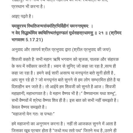
प्रस्थान भी करना है।
आइए पढ़ते है।
यमाहुरस्य स्थितिजन्मसंयमंत्रिभिर्विहीनं यमनन्तमृषय: ।
न वेद सिद्धार्थमिव क्‍वचित्स्थितंभूमण्डलं मूर्धसहस्रधामसु॒ ॥ २१ ॥ (श्रीमद
भागवतम 5.17.21)
अनुवाद और तात्पर्य श्रील प्रभुपाद द्वारा (श्रील प्रभुपाद की जय!)
शिवजी कहते है: सभी महान ऋषि भगवान को सृजक, पालक और संहारक
के रूप में स्वीकार करते हैं। ध्यान से सुनिए जो कहा जा रहा है ,सत्य ही
कहा जा रहा है। हमने कई सारी असत्य या मनघृनंत बाते सुनी होती है ,
आप सुन रहे हो ? जो मनघृनंत बाते सुनने से हम लोग सम्भ्रमित होते है या
दिशाहीन बन जाते है। तो आईये हम शिवजी को सुनते है आज। शिवजी
महाज्ञानी, महाभागवत है। वे महान वैष्णव भी है।” वैष्णवानाम यथा शम्भू”,
सभी वैष्णवों में श्रेष्ठ वैष्णव शिव ही है। इस बात को सभी नहीं समझते है।
केवल वैष्णव समझते है।
“महाजनो येन गतः स पन्थाः”
हमे महाजनो का अनुगमन करना है। नहीं तो आजकल सुनने में आता है
जिसका खूब प्रचार होता है “जथो मथ ततो पथ” जितने मथ है ,उतने ही