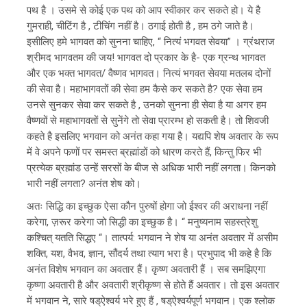
पथ है । उसमे से कोई एक पथ को आप स्वीकार कर सकते हो। ये है
गुमराही, चीटिंग है , टीचिंग नहीं है। ठगाई होती है , हम ठगे जाते है।
इसीलिए हमे भागवत को सुनना चाहिए, “ नित्यं भगवत सेवया” । ग्रंथराज
श्रीमद भागवतम की जय! भागवत दो प्रकार के है- एक ग्रन्थ भागवत
और एक भक्त भागवत/ वैष्णव भागवत। नित्यं भगवत सेवया मतलब दोनों
की सेवा है। महाभागवतों की सेवा हम कैसे कर सकते है? एक सेवा हम
उनसे सुनकर सेवा कर सकते है , उनको सुनना ही सेवा है या अगर हम
वैष्णवों से महाभागवतों से सुनेंगे तो सेवा प्रारम्भ हो सकती है। तो शिवजी
कहते है इसलिए भगवान को अनंत कहा गया है। यद्यपि शेष अवतार के रूप
में वे अपने फणों पर समस्त ब्रह्मांडों को धारण करते हैं, किन्तु फिर भी
प्रत्येक ब्रह्मांड उन्हें सरसों के बीज से अधिक भारी नहीं लगता। किनको
भारी नहीं लगता? अनंत शेष को।
अतः सिद्धि का इच्छुक ऐसा कौन पुरुषों होगा जो ईश्वर की अराधना नहीं
करेगा, ज़रूर करेगा जो सिद्धी का इच्छुक है। “ मनुष्यनाम सहस्त्रेशु
कश्चित् यतति सिद्धए “। तात्पर्य: भगवान ने शेष या अनंत अवतार में असीम
शक्ति, यश, वैभव, ज्ञान, सौंदर्य तथा त्याग भरा है। प्रभुपाद भी कहे है कि
अनंत विशेष भगवान का अवतार हैं। कृष्ण अवतारी हैं । सब समझिएगा
कृष्णा अवतारी है और अवतारी श्रीकृष्ण से होते हैं अवतार। तो इस अवतार
में भगवान ने, सारे षड्ऐश्वर्य भरे हुए हैं , षड्ऐश्वर्यपूर्ण भगवान। एक श्लोक