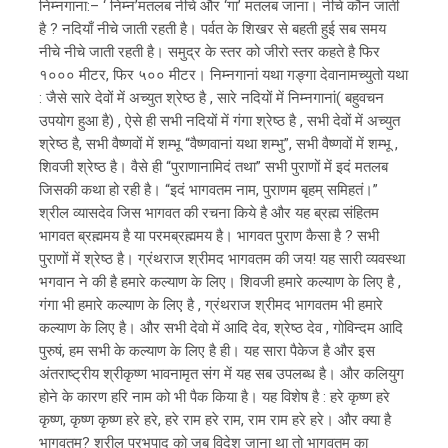
निम्नगाना:– ‘ निम्न’मतलब नीचे और ‘गा’ मतलब जाना। नीचे कौन जाती
है ? नदियाँ नीचे जाती रहती है। पर्वत के शिखर से बहती हुई सब समय
नीचे नीचे जाती रहती है। समुद्र के स्तर को जीरो स्तर कहते है फिर
१००० मीटर, फिर ५०० मीटर। निम्नगानां यथा गङ्गा देवानामच्युतो यथा
: जैसे सारे देवों में अच्युत श्रेष्ठ है , सारे नदियों में निम्नगानां( बहुवचन
उपयोग हुआ है) , ऐसे ही सभी नदियों में गंगा श्रेष्ठ है , सभी देवों में अच्युत
श्रेष्ठ है, सभी वैष्णवों में शम्भू “वैष्णवानां यथा शम्भु”, सभी वैष्णवों में शम्भू ,
शिवजी श्रेष्ठ है। वैसे ही “पुराणानामिदं तथा” सभी पुराणों में इदं मतलब
जिसकी कथा हो रही है। “इदं भागवतम नाम, पुराणम बृहम् समिहतं।”
श्रील व्यासदेव जिस भागवत की रचना किये है और यह ब्रह्म संहितम
भागवत ब्रह्ममय है या परमब्रह्ममय है। भागवत पुराण कैसा है ? सभी
पुराणों में श्रेष्ठ है। ग्रंथराज श्रीमद भागवतम की जय! यह सारी व्यवस्था
भगवान ने की है हमारे कल्याण के लिए। शिवजी हमारे कल्याण के लिए है ,
गंगा भी हमारे कल्याण के लिए है , ग्रंथराज श्रीमद भागवतम भी हमारे
कल्याण के लिए है। और सभी देवो में आदि देव, श्रेष्ठ देव , गोविन्दम आदि
पुरुषं, हम सभी के कल्याण के लिए है ही। यह सारा पैकेज है और इस
अंतराष्ट्रीय श्रीकृष्ण भावनामृत संग में यह सब उपलब्ध है। और कलियुग
होने के कारण हरि नाम को भी पैक किया है। यह विशेष है : हरे कृष्ण हरे
कृष्ण, कृष्ण कृष्ण हरे हरे, हरे राम हरे राम, राम राम हरे हरे। और क्या है
भागवतम? श्रील प्रभुपाद को जब विदेश जाना था तो भागवतम का