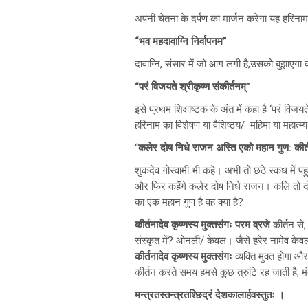
अपनी चेतना के दर्पण का मार्जन करेगा यह हरिना
“भव महदावाग्नि निर्वापनम”
दावाग्नि, संसार में जो आग लगी है,उसको बुझाएगा क
“परं विजयते श्रीकृष्ण संकीर्तनम्”
इसे प्रथम शिक्षाष्टक के अंत में कहा है ‘परं विजयत
हरिनाम का विशेषण या वैशिष्ठय/ महिमा या महात्म्
“
कलेर दोष निधे राजन अस्ति एको महान गुण:
कीर
शुकदेव गोस्वामी भी कहे। अभी तो छठे स्कंध में पहुंच
और फिर कहेंगे कलेर दोष निधे राजन। कलि तो दोष
का एक महान गुण है वह क्या है?
कीर्तनादेव कृष्णस्य मुक्तसंगः परम व्रजे
कीर्तन से,
संस्कृत में? ओनली/ केवल। जैसे हरेर नामेव केवल
कीर्तनादेव कृष्णस्य मुक्तसंगः
व्यक्ति मुक्त होगा और
कीर्तन करते समय हमसे कुछ त्रुटि रह जाती है, मंत्
मन्त्रतस्तन्त्रतश्छिद्रं देशकालार्हवस्तुतः ।