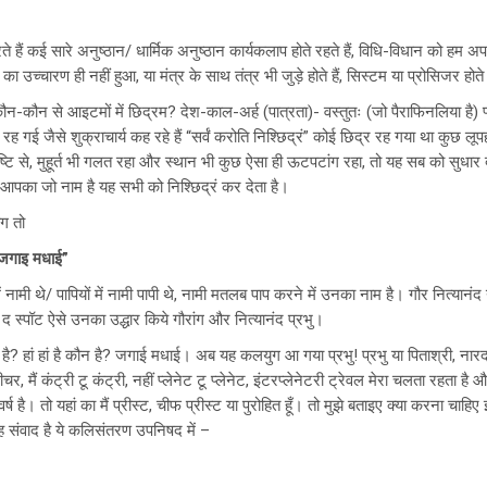
े हैं कई सारे अनुष्ठान/ धार्मिक अनुष्ठान कार्यकलाप होते रहते हैं, विधि-विधान को हम अपन
्र का उच्चारण ही नहीं हुआ, या मंत्र के साथ तंत्र भी जुड़े होते हैं, सिस्टम या प्रोसिजर होत
न-कौन से आइटमों में छिद्रम? देश-काल-अर्ह (पात्रता)- वस्तुतः (जो पैराफिनलिया है)
रह गई जैसे शुक्राचार्य कह रहे हैं “
सर्वं करोति निश्छिद्रं”
कोई छिद्र रह गया था कुछ लूप
ी दृष्टि से, मुहूर्त भी गलत रहा और स्थान भी कुछ ऐसा ही ऊटपटांग रहा, तो यह सब को सुधार द
ु आपका जो नाम है यह सभी को
निश्छिद्रं
कर देता है।
ोग तो
ी जगाइ मधाई”
ें नामी थे/ पापियों में नामी पापी थे, नामी मतलब पाप करने में उनका नाम है। गौर नित्यानंद 
स्पॉट ऐसे उनका उद्धार किये गौरांग और नित्यानंद प्रभु।
ी है? हां हां है कौन है? जगाई मधाई। अब यह कलयुग आ गया प्रभु! प्रभु या पिताश्री, ना
, मैं कंट्री टू कंट्री, नहीं प्लेनेट टू प्लेनेट, इंटरप्लेनेटरी ट्रेवल मेरा चलता रहता है
र्ष है। तो यहां का मैं प्रीस्ट, चीफ प्रीस्ट या पुरोहित हूँ। तो मुझे बताइए क्या करना चा
वह संवाद है ये कलिसंतरण उपनिषद में –