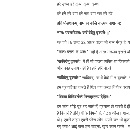
हरे कृष्ण हरे कृष्ण कृष्ण कृष्ण
हरे हरे हरे राम हरे राम राम राम हरे हरे
इति षोडशकम् नाम्नाम् कलि कल्मष नाशनम्:
नातः परतरोपायः सर्व वेदेषु दृश्यते:॥”
यह जो 16 शब्द 32 अक्षर वाला जो नाम मंत्र है, 
“नातः परत: न अतः”
नहीं है अतः मतलब इससे बढ
‘सर्ववेदेषु दृश्यते:’
मैं ही तो पहला व्यक्ति था जिसको 
और कोई उपाय नहीं है।हरि हरि बोल!
सर्ववेदेषु दृश्यते:”
सर्ववेदेषु- सभी वेदों में न दृश्
हम प्रायश्चित करते हैं फिर पाप करते हैं फिर प्रा
“विषया विनिवर्तन्ते निराहारस्य देहिनः”
हम लोग थोड़े दूर रह जाते हैं, प्रयास तो करते हैं इं
है किनसे? इंद्रियों के विषयों से, देट्स ऑल। शब्द
थे। एवरी टाइम एवरी प्लेस लोग अपने घर भी दुकान 
गए क्या? आई वाज़ इन चाइना, कुछ साल पहले। त