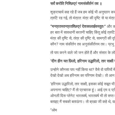
सर्वं करोति निश्छिद्रं नामसंकीर्तनं तव ॥
शुक्राचार्य कह रहे हैं जब हम कोई भी अनुष्ठान करत
त्रुटि रह गई, तो मंत्रत: मंत्र की दृष्टि से या मंत
“
मन्त्रतस्तन्त्रतश्छिद्रं देशकालार्हवस्तुतः”
और कौ
हर बात में सावधानी बरतनी चाहिए किंतु कोई त्रुटि 
मंत्र की दृष्टि से, तंत्र की दृष्टि से, सामग्री क
कौन? नाम संकीर्तन तव अनुसंकीर्तनम तव। प्रभ
तो पाप करने वाले जो जन होते हैं और संसार के ल
‘दीन हीन यत छिलो, हरिनाम उद्धारिलो, तार साक्ष
उन्होने कौनसा पाप नहीं किया था? वैसे वो पापियों म
देखो देखो अब हरिनाम का परिणाम देखो। तो आन द 
‘हरिनाम उद्धारिलो, तार साक्षी, इसका कोई सबूत भ
अपनाना चाहिए? मैं तो प्रचारक हूं। आई एम द प्रीचर
ओनली दिस प्लेनेट भारतवर्ष, भारतवर्ष भी तो सप्त व
बताइए मैं सबको बताऊंगा। तो ब्रह्मा जी कहे थे, 
“ओम