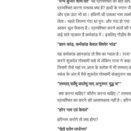
“मन्ये कुंजर शौच वत”
यह प्रायश्चित की बात आप 
प्रायश्चित करना मतलब क्या है? हाथी के स्नान ज
और एक ऊंट भी था। हथिनी थी उसका नाम लक्ष्मी थ
लेता। पहले जितना गंदा था पुनः और गंदा हो गया।
आकर धूल फेंकता है। प्रायश्चित करने वालों की यह ब
कई सारे प्रकार हैं कर्मकांड में। इसलिए गौडीय वैष
“ज्ञान कांड, कर्मकांड केवल विषयेर भांड”
यह कर्मकांड-ज्ञानकांड तो विष का प्याला है। राज
करने शुकदेव गोस्वामी कहे थे लेकिन राजा ने कहा
जिसमें जैसे यहां पर आज के श्लोक में भी तस्मात्
स्कंध के अंत में वैसे शुकदेव गोस्वामी कंक्लुजन कह
“तस्मात् सर्वेषु कालेषु माम् अनुस्मर युद्ध च””
क्या करना चाहिए? कीर्तन करना चाहिए।” तस्मात् स
प्रायश्चित का करने की आवश्यकता नहीं है। हरिनाम प
“हरेर नाम एवं केवलं”
हरिनाम करोगे तो क्या होगा?
“चेतो दर्पण मार्जनम”