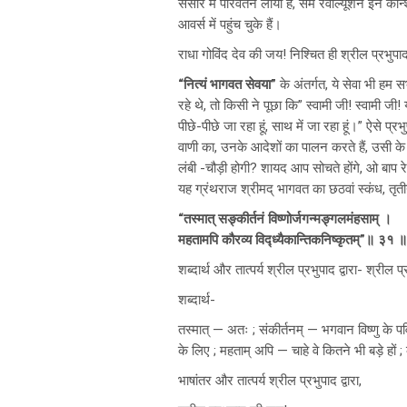
संसार में परिवर्तन लाया है, सम रेवोल्यूशन इन कॉन्श
आवर्स में पहुंच चुके हैं।
राधा गोविंद देव की जय! निश्चित ही श्रील प्रभुप
“नित्यं भागवत सेवया”
के अंतर्गत, ये सेवा भी हम 
रहे थे, तो किसी ने पूछा कि” स्वामी जी! स्वामी जी
पीछे-पीछे जा रहा हूं, साथ में जा रहा हूं।” ऐसे 
वाणी का, उनके आदेशों का पालन करते हैं, उसी क
लंबी -चौड़ी होगी? शायद आप सोचते होंगे, ओ बाप रे
यह ग्रंथराज श्रीमद् भागवत का छठवां स्कंध, तृ
“तस्मात् सङ्कीर्तनं विष्णोर्जगन्मङ्गलमंहसाम् ।
महतामपि कौरव्य विद्ध्यैकान्तिकनिष्कृतम्”॥ ३१ ॥
शब्दार्थ और तात्पर्य श्रील प्रभुपाद द्वारा- श्रील
शब्दार्थ-
तस्मात् — अतः ; संकीर्तनम् — भगवान विष्णु के प
के लिए ; महताम् अपि — चाहे वे कितने भी बड़े हों
भाषांतर और तात्पर्य श्रील प्रभुपाद द्वारा,