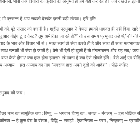
सनेस, भावों की/ विचारों की क्रांति का अनुभव ही हम यहां कर रहे हैं। जब देखते हैं इतनी संख्
ाद भी प्रसन्न है आप सबको देखके इतनी बड़ी संख्या। हरि हरि!
सभी को, पूरे संसार को करनी है। श्रील प्रभुपाद ने केवल हमको भागवत ही नहीं दिया, सा
! यू आर गोइंग टू द वेस्ट? तुम अमेरिका जा रहे हो?” तो उस समय प्रभुपाद कहे थे,”नो! नो! न
प्रभुपाद के भाव और विचार भी थे। भक्त स्वयं तो सेवा करते ही है और साथ ही साथ महाभागवत
े साथ उनकी भी सेवा हो जाती है। वैसे भी देरी हो चुकी है तो मंगलाचरण और यह सब,” जय
 बाप! कैसे होगा? क्या हाल होगा हमारा? संभावना है क्या ऐसे सोचते होंगे। वैसे आई एम रीडि
तीय अध्याय – इस अध्याय का नाम “यमराज द्वारा अपने दूतों को आदेश”। पीछे कहिए
 प्रभुपाद की जय।
वित्र नाम का सामूहिक जप ; विष्णुः — भगवान विष्णु का ; जगत – मंगलम् — इस भौतिक संसार
 ; कौरव्य — हे कुरु वंश के वंशज ; विद्धि — समझो ; ऐकान्तिका — परम ; निष्कृतम् — प्रायश