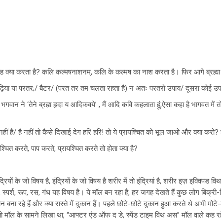
यह क्या करता है? कलि कल्मषनाशनम्, कलि के कल्मष का नाश करता है। फिर आगे ब्रह्मा ज
़िया या परतर;/ बैटर/ (परत तर तम चलता रहता है) न अतः परतरो उपाय/ दूसरा कोई उप
भगवान ने ‘तेने ब्रह्म हृदा य आदिकवये’ , मैं आदि कवि कहलाता हूं,ऐसा कहा है भागवत में तो 
यते- नहीं है/ है नहीं तो कैसे दिखाई देग हरि हरि! तो ये प्रायश्चित को भूल जाओ और क्या क
यश्चित करते, पाप करते, प्रायश्चित करते तो होता क्या है?
द्रियों के जो विषय है, इंद्रियों के जो विषय है शरीर में तो इंद्रियां है, शरीर इज़ इक्विपड वि
, स्पर्श, रूप, रस, गंध यह विषय है। ये मॉल बन रहा है, हर जगह देखते हैं कुछ लोग बिक्री-व
बना रहे हैं और क्या रास्ते में दुकान हैं। पहले छोटे-छोटे दुकान हुआ करते थे अभी मोट
ो मॉल के सामने लिखा था, “आफ्टर एंड ऑफ द डे, स्पेंड टाइम विथ अस” मॉल वाले 