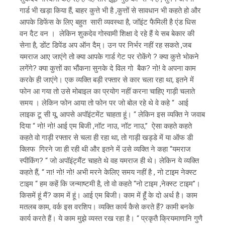
गार्ड भी खड़ा किया हैं, बाहर कुत्ते भी है ,कुत्तों से सावधान भी कहते हो और
आपके डिफेंस के लिए बहुत सारी व्यवस्था है, जॉइंट फैमिली है एंड धिस
वन दैट वन । लेकिन शुकदेव गोस्वामी शिक्षा दे रहे हैं ये सब बेकार की
सेना है, डोंट डिपेंड अप ऑन दैम्। उन पर निर्भर नहीं रह सकते ,जब
यमराज आए जाएंगे तो क्या आपके गार्ड गेट पर रोकेंगे ? क्या कुत्ते भोकने
लगेंगे? क्या कुत्तों का भौंकना सुनके दे विल गो बैक? नो! वे अपना काम
करके ही जाएंगे। एक व्यक्ति बड़ी रफ्तार से कार चला रहा था, इतने में
फोन आ गया तो उसे मोबाइल का प्रयोग नहीं करना चाहिए गाड़ी चलाते
समय । लेकिन फोन आया तो फोन पर जो बोल रहे थे वे कहे “ आई
लाइक टू सी यू, आपसे अपॉइंटमेंट चाहता हूं। “ लेकिन इस व्यक्ति ने जवाब
दिया “ नो! नो! आई एम बिजी ,नॉट नाउ, नॉट नाउ,” ऐसा कहते कहते
कहते वो गाड़ी रफ्तार से चला ही रहा था, तो गाड़ी खड्डे में या ऑफ डी
क्लिफ गिरने जा ही रही थी और इतने में उसे व्यक्ति ने कहा “यमराज
स्पीकिंग? “ जो अपॉइंट्मैंट चाहते थे वह यमराज ही थे। लेकिन ये व्यक्ति
कहते हैं, “ ना! नो! नो! अभी मरने केलिए समय नहीं है , नो टाइम नेक्स्ट
टाइम “ हम कहें कि जन्माष्टमी है, तो वो कहते “नो टाइम ,नेक्स्ट टाइम”।
किसमें हूं मैं? काम में हूं। आई एम बिजी। काम में हूंँ के दो अर्थ है। काम
मतलब काम, वर्क इस वरशिप। व्यक्ति कार्य कैसे करते हैं? कामी बनके
कार्य करते हैं। ये काम मुझे व्यस्त रख रहा है। “ प्रकृतै क्रियमाणानि गुणै