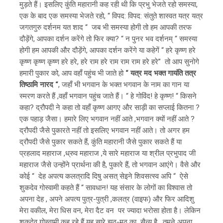
मुड़ते हैं। इसलिए कुंति महारानी कह रही थी कि प्रभु भेजते रहो समस्या,
एक के बाद एक समस्या भेजते रहो, “ विपद: विपद: संतुते शास्वत यत्र यत्र
जगतगुरु दर्शनम यत शाद “ जब भी समस्या होगी तो हम आपकी तरफ
दौड़ेंगे, आपका दर्शन करेंगे तो फिर क्या? “ न पुनर भव दर्शनम् “ समस्या
होगी हम आपकी और दौड़ेंगे, आपका दर्शन करेंगे या कहेगें “ हरे कृष्ण हरे
कृष्ण कृष्ण कृष्ण हरे हरे, हरे राम हरे राम राम राम हरे हरे” तो आप सुनोगे
हमारी पुकार को, आप वहाँ पहुंच भी जाते हो
“ यत्र मद भक्त गायंति तत्र
तिष्ठामि नारद “
, जहाँ भी भगवान के भक्त भगवान के नाम का गान या
स्मरण करते हैं ,वहाँ भगवान पहुंच जाते हैं। “ हे गोविंद! हे कृष्ण! “ किसने
कहा? द्रौपदी ने कहा तो वहाँ कृष्ण आगए और साड़ी का सप्लाई कितना ?
एक पहाड़ जैसा। हमारे लिए भगवान नहीं आते ,भगवान क्यों नहीं आते ?
द्रौपदी जैसे पुकारते नहीं तो इसलिए भगवान नहीं आते। तो अगर हम
द्रौपदी जैसे पुकार सकते हैं, कुंति महारानी जैसे पुकार सकते हैं या
प्रहलाद महाराज ,ध्रुव महाराज ,ये सारे महाराज या श्रील प्रभुपाद जी
महाराज जैसे उन्होंने प्रार्थना की है, पुकारे हैं, तो भगवान आएंगे। वैसे और
कोई “ देह अपत्य कलत्रादि दिषु असत् सेइने शिवसत्स्व अपि “ ऐसे
शुकदेव गोस्वामी कहते हैं “ सावधान! यह संसार के लोगों का विश्वास तो
अपना देह , अपने अपत्य पुत्र-पुत्री ,कलत्र (वाइफ) और फिर आदिशु
मेरा वकील, मेरा धिस वन, मेरा दैट वन पर ज्यादा भरोसा होता है। लेकिन
शुकदेव गोस्वामी कह रहे हैं यह सारे झूठ-मुठ का सैन्य है , तुमने अपना