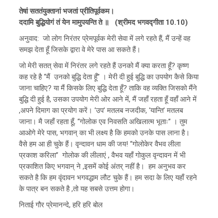
तेषां सततंयुक्तानां भजतां प्रीतिपूर्वकम।
ददामि बुद्धियोगं तं येन मामुपयन्ति ते ॥ (श्रीमद भगवद्गीता 10.10)
अनुवाद: जो लोग निरंतर प्रेमपूर्वक मेरी सेवा में लगे रहते हैं, मैं उन्हें वह
समझ देता हूँ जिसके द्वारा वे मेरे पास आ सकते हैं।
जो मेरी सतत् सेवा में निरंतर लगे रहते हैं उनको मैं क्या करता हूँ? कृष्ण
कह रहे है “मैं उनको बुद्धि देता हूँ” । मेरी दी हुई बुद्धि का उपयोग कैसे किया
जाना चाहिए? या मैं किसके लिए बुद्धि देता हूँ? ताकि वह व्यक्ति जिसको मैंने
बुद्धि दी हुई है, उसका उपयोग मेरी ओर आने में, मैं जहाँ रहता हूँ वहाँ आने में
,अपने दिमाग का प्रयोग करें। ‘उप’ मतलब नजदीक, ‘यान्ति’ मतलब
जाना। मै जहाँ रहता हूँ, “गोलोक एव निवसति अखिलात्म भूताः” । तुम
आओगे मेरे पास, भगवान् का भी लक्ष्य है कि हमको उनके पास लाना है।
वैसे हम आ ही चुके हैं। वृन्दावन धाम की जय! “गोलोकेर वैभव लीला
प्रकाश करिला” गोलोक की लीलाएं , वैभव यहाँ गोकुल वृन्दावन में भी
प्रकाशित किए भगवान् ने ,इसमें कोई अंतर् नहीं है। हम अनुभव कर
सकते है कि हम वृंदावन भगवद्धाम लौट चुके हैं। हम सदा के लिए यहाँ रहने
के पात्र बन सकते है ,तो यह सबसे उत्तम होगा।
निताई गौर प्रेमानन्दे, हरि हरि बोल