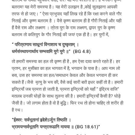
बलराम! यह मेरी समस्या है। यह मेरी उलझन है ,कोई सुलझाना आपकी
तरफ से हो जाए। “ ऐसा प्रभुपाद यहाँ लिख रहे हैं कि रक्षा करने वाले गौर
निताई और कृष्ण बलराम है । वैसे कृष्ण बलराम ही है गौरी निताई और यही
हैं वैसे राम और लक्ष्मण । त्रेता युग के राम लक्ष्मण, द्वापर युग के कृष्ण
बलराम तो कलियुग के गौर निताई की जय! एक ही है। हर युगों में,
“ परित्राणाय साधूनां विनाशाय च दुष्कृताम् ।
धर्मसंस्थापनार्थाय सम्भवामि युगे युगे ॥” (BG 4.8)
तो हमारी समस्या का हल तो कृष्ण ही है , हम ऐसा दावा करते रहते हैं। हर
प्रश्न, हर मुसीबत का हल भागवत में है, भगवान के पास है। आप नाम लो
बस, उस हर समस्या का हल/समाधान केवल और केवल भगवान ही कर
सकते हैं।जैसे मृत्यु के भय की, वैसे कई सारी बातें इधर कहीं तो है। हमारी
इन्द्रियाँ जब प्रमत्त हो जाती है, प्रमत्त इन्द्रियों को यहाँ “ इंद्रिय वाजि”
मतलब उनकी घोड़ों के साथ तुलना की है। हमारी इन्द्रियाँ कैसी है? घोड़े
जैसी है। जो लगाम होता है वो है बुद्धि। फिर रथ तो होना चाहिए तो शरीर ही
है रथ।
“ईश्वर: सर्वभूतानां हृद्देशेऽर्जुन तिष्ठति ।
भ्रामयन्सर्वभूतानि यन्‍त्रारूढानि मायया ॥ (BG 18.61)”