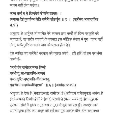
जनम नहीं लेना पड़ेगा।
जन्म कर्म च मे दिव्यमेवं यो वेत्ति तत्त्वतः ।
त्यक्त्वा देहं पुनर्जन्म नैति मामेति सोऽर्जुन ॥ ९ ॥ (श्रीमद भगवद्गीता
4.9 )
अनुवाद: हे अर्जुन! जो व्यक्ति मेरे स्वरूप तथा कर्मों की दिव्य प्रकृति को
जानता है, वह शरीर त्यागने के पश्चात् इस भौतिक संसार में पुनः जन्म नहीं
लेता, अपितु मेरे सनातन धाम को प्राप्त होता है।
वैसे व्यक्ति क्या करेंगे? भगवान् को प्राप्त करेंगे। हरि हरि! तो हम प्रार्थना
करते हैं-
“नमो देव दामोदरानन्त विष्णो
प्रभो दुःख-जालाब्धि-मग्नम्
कृपा-दृष्टि-वृष्ट्याति-दीनं बतानु
गृहाणेष मामज्ञमेध्यक्षिदृश्यः” ॥ ६॥ (दामोदराष्टकम)
अनुवाद: हे देव! हे (भक्तवत्सल) दामोदर! हे (अचिन्त्य शक्तियुक्त) अनंत! हे
(सर्वव्यापक) विष्णो! हे (मेरे ईश्वर) प्रभो! हे (परम स्वतंत्र) ईश! मुझ पर
प्रसन्न होवे! मै दुःख समूह रूप समुद्र में डूबा जा रहा हूँ। अतएव आप
अपनी कृपा दृष्टि रूप अमृत की वर्षा कर मुझ अत्यंत दीन-हीन शरणागत