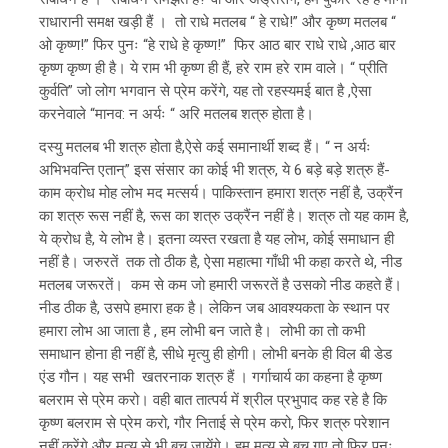
राधारानी समक्ष खड़ी हैं । तो राधे मतलब “ हे राधे!” और कृष्ण मतलब “
ओ कृष्ण!” फिर पुनः “हे राधे हे कृष्ण!” फिर आठ बार राधे राधे ,आठ बार
कृष्ण कृष्ण ही है। ये राम भी कृष्ण ही हैं, हरे राम हरे राम वाले। “ प्रीति
कुर्वति” जो लोग भगवान से प्रेम करेंगे, यह तो रहस्यमई बात है ,ऐसा
करनेवाले “मानव: न अर्यः “ अरि मतलब शत्रु होता है।
दस्यु मतलब भी शत्रु होता है,ऐसे कई समानार्थी शब्द हैं। “ न अर्यः
अभिभवन्ति एतान्” इस संसार का कोई भी शत्रु, ये 6 बड़े बड़े शत्रु हैं-
काम क्रोध मोह लोभ मद मत्सर्य। पाकिस्तान हमारा शत्रु नहीं है, उक्रैंन
का शत्रु रूस नहीं है, रूस का शत्रु उक्रैंन नहीं है। शत्रु तो यह काम है,
ये क्रोध है, ये लोभ है। इतना व्यस्त रखता है यह लोभ, कोई समाधान ही
नहीं है। जरुरतें तक तो ठीक है, ऐसा महात्मा गाँधी भी कहा करते थे, नीड
मतलब जरूरतें। कम से कम जो हमारी जरूरतें है उसको नीड कहते हैं।
नीड ठीक है, उसपे हमारा हक है। लेकिन जब आवश्यकता के स्थान पर
हमारा लोभ आ जाता है , हम लोभी बन जाते है। लोभी का तो कभी
समाधान होना ही नहीं है, सीधे मृत्यु ही होगी। लोभी बनके ही विल बी डेड
एंड गौन। यह सभी खतरनाक शत्रु हैं । गर्गाचार्य का कहना है कृष्ण
बलराम से प्रेम करो। वही बात तात्पर्य में श्रील प्रभुपाद कह रहे है कि
कृष्ण बलराम से प्रेम करो, गौर निताई से प्रेम करो, फिर शत्रु परेशान
नहीं करेंगे और मृत्यु से भी बच जायेंगे। हम मृत्यु से बच गए तो फिर पुनः