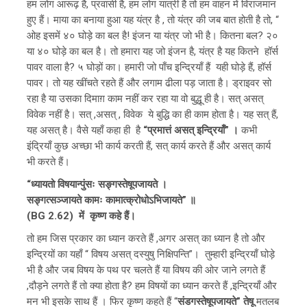
हम लोग आरूढ़ है, प्रवासी है, हम लोग यात्री है तो हम वाहन में विराजमान
हुए हैं। माया का बनाया हुआ यह यंत्र है , तो यंत्र की जब बात होती है तो, “
ओह इसमें ४० घोड़े का बल है! इंजन या यंत्र जो भी है। कितना बल? २०
या ४० घोड़े का बल है। तो हमारा यह जो इंजन है, यंत्र है यह कितने हॉर्स
पावर वाला है? ५ घोड़ों का। हमारी जो पाँच इन्द्रियाँ हैं यही घोड़े हैं, हॉर्स
पावर। तो यह खींचते रहते हैं और लगाम ढीला पड़ जाता है। ड्राइवर सो
रहा है या उसका दिमाग़ काम नहीं कर रहा या वो बुद्धू ही है। सत् असत्
विवेक नहीं है। सत् ,असत् , विवेक ये बुद्धि का ही काम होता है। यह सत् हैं,
यह असत् है। वैसे यहाँ कहा ही है
“प्रमात्तं असत् इन्द्रियाँ” ।
कभी
इंद्रियाँ कुछ अच्छा भी कार्य करती हैं, सत् कार्य करते हैं और असत् कार्य
भी करते हैं।
“ध्यायतो विषयान्पुंसः सङ्गस्तेषूपजायते ।
सङ्गत्सञ्जायते कामः कामात्क्रोधोऽभिजायते” ॥
(BG 2.62) में कृष्ण कहे हैं।
तो हम जिस प्रकार का ध्यान करते हैं ,अगर असत् का ध्यान है तो और
इन्द्रियों का यहाँ “ विषय असत् दस्युषु निक्षिपन्ति”। तुम्हारी इन्द्रियाँ घोड़े
भी है और जब विषय के पथ पर चलते हैं या विषय की ओर जाने लगते हैं
,दौड़ने लगते हैं तो क्या होता है? हम विषयों का ध्यान करते हैं ,इन्द्रियाँ और
मन भी इसके साथ हैं । फिर कृष्ण कहते हैं “
संडगस्तेषूपजायते” तेषू
मतलब