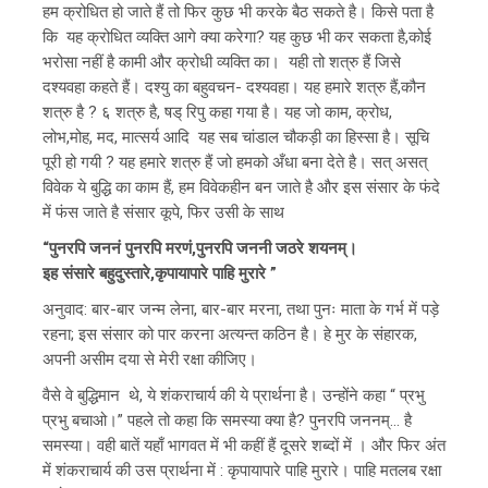
हम क्रोधित हो जाते हैं तो फिर कुछ भी करके बैठ सकते है। किसे पता है
कि यह क्रोधित व्यक्ति आगे क्या करेगा? यह कुछ भी कर सकता है,कोई
भरोसा नहीं है कामी और क्रोधी व्यक्ति का। यही तो शत्रु हैं जिसे
दश्यवहा कहते हैं। दश्यु का बहुवचन- दश्यवहा। यह हमारे शत्रु हैं,कौन
शत्रु है ? ६ शत्रु है, षड् रिपु कहा गया है। यह जो काम, क्रोध,
लोभ,मोह, मद, मात्सर्य आदि यह सब चांडाल चौकड़ी का हिस्सा है। सूचि
पूरी हो गयी ? यह हमारे शत्रु हैं जो हमको अँधा बना देते है। सत् असत्
विवेक ये बुद्धि का काम हैं, हम विवेकहीन बन जाते है और इस संसार के फंदे
में फंस जाते है संसार कूपे, फिर उसी के साथ
“पुनरपि जननं पुनरपि मरणं,पुनरपि जननी जठरे शयनम्।
इह संसारे बहुदुस्तारे,कृपायापारे पाहि मुरारे ”
अनुवाद: बार-बार जन्म लेना, बार-बार मरना, तथा पुनः माता के गर्भ में पड़े
रहना; इस संसार को पार करना अत्यन्त कठिन है। हे मुर के संहारक,
अपनी असीम दया से मेरी रक्षा कीजिए।
वैसे वे बुद्धिमान थे, ये शंकराचार्य की ये प्रार्थना है। उन्होंने कहा “ प्रभु
प्रभु बचाओ।” पहले तो कहा कि समस्या क्या है? पुनरपि जननम्… है
समस्या। वही बातें यहाँ भागवत में भी कहीं हैं दूसरे शब्दों में । और फिर अंत
में शंकराचार्य की उस प्रार्थना में : कृपायापारे पाहि मुरारे। पाहि मतलब रक्षा