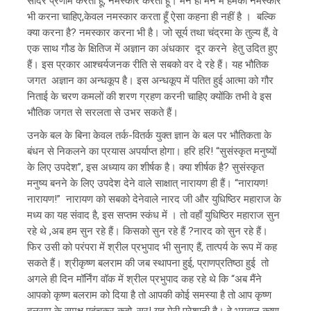
सादर प्रणाम करता हूं, नमस्कार करता हूं। मन ही मन में हमको नमस्कार
भी करना चाहिए,केवल नमस्कार करता हूँ ऐसा कहना ही नहीं है । बल्कि
क्या करना है? नमस्कार करना भी है। जो सूर्य तथा चंद्रमा के तुल्य हैं, वे
एक साथ गौड के क्षितिज में अज्ञान का अंधकार दूर करने हेतु उदित हुए
हैं। इस प्रकार आश्चर्यजनक रीति से सबको वर दे रहे हैं। यह भौतिक
जगत अज्ञान का अन्धकूप है। इस अन्धकूप में पतित हुई आत्मा को गौर
निताई के चरण कमलों की शरण ग्रहण करनी चाहिए क्योंकि तभी वे इस
भौतिक जगत से सरलता से उभर सकते हैं।
उनके बल के बिना केवल तर्क-वितर्क युक्त ज्ञान के बल पर भौतिकता के
बंधन से निकलने का प्रयास अपर्याप्त होगा। हरि हरि! “सुसंस्कृत मनुष्यों
के लिए उपदेश”, इस अध्याय का शीर्षक है। क्या शीर्षक है? सुसंस्कृत
मनुष्य बनने के लिए उपदेश देने वाले साक्षात् नारायण ही हैं। “नारायण!
नारायण!” नारायण को सबको देनेवाले नारद जी और युधिष्ठिर महाराज के
मध्य का यह संवाद है, इस सप्तम स्कंध में । तो वहाँ युधिष्ठिर महाराज सुन
रहे थे ,अब हम सुन रहे हैं। किसको सुन रहे हैं ?नारद को सुन रहे हैं।
फिर उसी को परंपरा में श्रील प्रभुपाद भी सुनाए हैं, तात्पर्य के रूप में कह
सकते हैं। श्रीकृष्ण बलराम की जब स्थापना हुई, प्राणप्रतिष्ठा हुई तो
अगले ही दिन मॉर्निंग वॉक में श्रील प्रभुपाद कह रहे थे कि “अब मैंने
आपको कृष्ण बलराम को दिया है तो आपकी कोई समस्या है तो आप कृष्ण
बलराम के समक्ष पहुंचकर कहो, सर! यह मेरी परेशानी है। हे भगवान कृष्ण