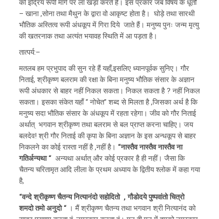
को इंद्रिय रूपी मार्ग पर ला खड़ा करते हैं। इस प्रकार जब विषय के धूर्तों
– खाना ,सोना तथा मैथुन के द्वारा वो आकृष्ट होता है। घोड़े तथा सारथी
भौतिक अस्तित्व रूपी अंधकूप में गिरा दिये जाते हैं। मनुष्य पुनः जन्म मृत्यु
की खतरनाक तथा अत्यंत भयावह स्थिति में आ पड़ता है।
तात्पर्य:–
मतलब हम प्रभुपाद की सुन रहे हैं यहाँ,इसलिए ध्यानपूर्वक सुनिए। गौर
निताई, श्रीकृष्ण बलराम की रक्षा के बिना मनुष्य भौतिक संसार के अज्ञान
रूपी अंधकार से बाहर नहीं निकल सकता। निकल सकता है ? नहीं निकल
सकता। इसका संकेत यहाँ “ नोचेत” शब्द से मिलता है ,जिसका अर्थ है कि
मनुष्य सदा भौतिक संसार के अंधकूप में रहता रहेगा। जीव को गौर निताई
अर्थात् भगवान श्रीकृष्ण तथा बलराम से बल प्राप्त करना चाहिए। जय
बलदेव! श्री गौर निताई की कृपा के बिना अज्ञान के इस अन्धकूप से बाहर
निकलने का कोई रास्ता नहीं है ,नहीं है।
“नास्तैव नास्तैव नास्तैव ना
गतिर्अन्यथा “
अन्यथा अर्थात् और कोई प्रकार है ही नहीं। जैसा कि
चैतन्य चरितामृत आदि लीला के प्रथम अध्याय के द्वितीय श्लोक में कहा गया
है,
“वन्दे श्रीकृष्ण चैतन्य नित्यानंदो सहोदितो , गौडोदये पुष्पवांतो चित्रो
शमदो तमो अनुदो “
। मैं श्रीकृष्ण चैतन्य तथा भगवान श्री नित्यानंद को