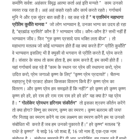
कर्माणि सर्वश: अहंकार विमूढ़ आत्मा कर्ता अहं इति मन्यते “ काम उनको
व्यस्त रख रहा है। अहं अहं कहते रहते और कार्य करते रहते। गर्गाचार्य
मुनि ने और एक सुंदर बात कही है। वह कह रहे हैं
“ य एतस्मिंन महाभागा
प्रीतिम कुर्वंति मानवा “
जो लोग भाग्यवान है, उनका भाग्य का उदय हो रहा
है, “ब्रह्मांड भ्रमिते” कौन है ? भाग्यवान जीव। कौन-कौन है? सभी नहीं हैं
भाग्यवान जीव। फिर “गुरु कृष्ण प्रसादे पाय भक्ति लता बीज” । तो
महाभागा मतलब जो कोई भाग्यवान होते हैं वह क्या करते हैं?” प्रीति कुर्वांति”
वे भाग्यवान इसलिए भी है क्युकी वो भगवान से प्रीति करते हैं, प्रेम करते
हैं। संसार के साथ तो काम होता है, हम काम करते हैं, हम कामी होते हैं ।
यहां गर्गाचार्य कह रहे हैं “काम के स्थान पर प्रेम की स्थापना करो, प्रेम
उदित करो, प्रेम जगाओ कृष्ण के लिए” “कृष्ण प्रेम प्रदायते”। चैतन्य
महाप्रभु ऐसे प्रकट होकर किसका वितरण किये हैं? कृष्ण प्रेम का
वितरण। और कृष्ण प्रेम हम समझते हैं कि नहीं?” हरे कृष्ण हरे कृष्ण कृष्ण
कृष्ण हरे हरे, हरे राम हरे राम राम राम हरे हरे हरे” यह क्या है? यह प्रेम
है।
“ गोलोकेर प्रेमधन हरिनाम संकीर्तन”
तो इसका श्रवण कीर्तन करेंगे
तो क्या होगा? विष्णु का स्मरण, कृष्ण का स्मरण। कृष्ण बलराम की जय!
गौर निताइ का स्मरण करेंगे या राम लक्ष्मण का स्मरण करेंगे हम या उनको
संबोधित भी करते हैं जब हम उनको पुकारते हैं।” हरे कृष्ण” मतलब “हे
राधे! हे कृष्ण!” ये साढ़े 16 जो शब्द हैं, 16 जो नाम हैं, एक-एक नाम
संबोधन है । संबोधन समझते हैं? वी आर अड्रेसिंग, हम पुकार रहे हैं मानो