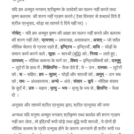
यदि हम अच्युत भगवान् श्रीकृष्ण के उपदेशों का पालन नहीं करते तथा
कृष्ण बलराम की शरण नहीं ग्रहण करते ( ऐसा विस्तार से शब्दार्थ दिये हैं
श्रील प्रभुपाद, थोड़ा सा तात्पर्य दे दिये यहीं पर) ।
नोचेत्
– यदि हम अच्युत कृष्ण की आज्ञा का पालन नहीं करते और बलराम
की शरण नहीं लेते ;
प्रमत्तम्
–
लापरवाह, असावधान ;
असत्
–
जो सदैव
भौतिक चेतना से ग्रस्त रहते हैं ;
इन्द्रिय
–
इन्द्रियाँ ;
वाजि
– घोड़ों के
समान कार्य करने वाले ;
सूताः
–
सारथी (बुद्धि) को ;
नित्वा
–
लाते हुए ;
उत्पथम्
–
भौतिक कामना के मार्ग पर ;
विषय
–
इन्द्रियविषयों को ;
दस्युषु
–
लुटेरों के हाथ में ;
निक्षिपन्ति
– फेंक देते हैं ;
ते
– उन ;
दस्यवः
– लुटेरों
को ;
स
– सहित ;
हय
–
सुतम्
– घोड़ों और सारथी को ;
अमुम्
– उन सब
को ;
तमः
–
अंधकारमय ;
अन्धे
–
अंधे ;
संसार
–
कूपे
– भौतिक संसार
के कुएँ में ;
उरु
– महान ;
मृत्यु
–
भय
– मृत्यु के भय से ;
क्षिपन्ति
– फेंक
दो ।
अनुवाद और तात्पर्य श्रील प्रभुपाद द्वारा, श्रील प्रभुपाद की जय!
अन्यथा यदि मनुष्य अच्युत भगवान् श्रीकृष्ण तथा बलदेव की शरण ग्रहण
नहीं कर लेता , तो इंद्रियाँ रूपी घोड़े तथा बुद्धि रूपी सारथी , ये दोनों ही
भौतिक कल्मष के प्रति उन्मुख होने के कारण अनजाने ही शरीर रूपी रथ