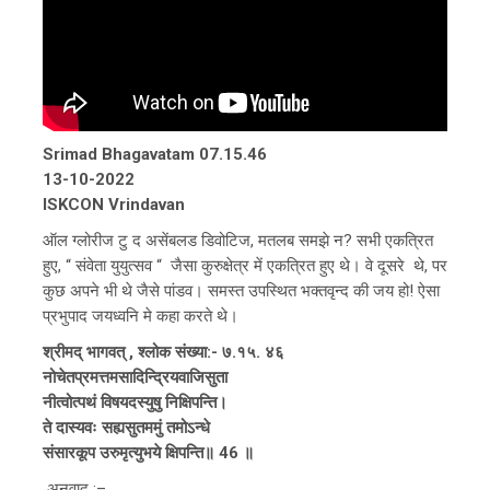
Srimad Bhagavatam 07.15.46
13-10-2022
ISKCON Vrindavan
ऑल ग्लोरीज टु द असेंबलड डिवोटिज, मतलब समझे न? सभी एकत्रित
हुए, “ संवेता युयुत्सव “ जैसा कुरुक्षेत्र में एकत्रित हुए थे। वे दूसरे थे, पर
कुछ अपने भी थे जैसे पांडव। समस्त उपस्थित भक्तवृन्द की जय हो! ऐसा
प्रभुपाद जयध्वनि मे कहा करते थे।
श्रीमद् भागवत् , श्लोक संख्या:- ७.१५. ४६
नोचेतप्रमत्तमसादिन्द्रियवाजिसुता
नीत्वोत्पथं विषयदस्युषु निक्षिपन्ति।
ते दास्यवः सह्यसुतममुं तमोऽन्धे
संसारकूप उरुमृत्युभये क्षिपन्ति॥ 46 ॥
अनुवाद :–