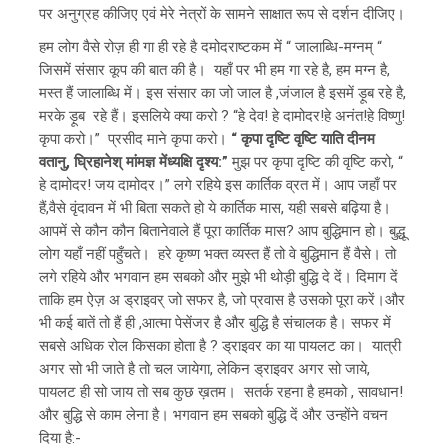
पर अनुग्रह कीजिए एवं मेरे नेत्रों के सामने साक्षात रूप से दर्शन दीजिए।
हम लोग वैसे रोज़ ही गा ही रहे है दमोदराष्टकम में “ जालाब्धि-मग्नम् “
जिसमें संसार कूप की बात की है। यहाँ पर भी हम गा रहे है, हम मग्न है,
मस्त हैं जालाब्धि में। इस संसार का जो जाल है ,जंजाल है इसमें ड़ूब रहे है,
मरके ड़ूब रहे हैं। इसलिये क्या करो ? “हे देव! हे दामोदर!हे अनंत!हे विष्णु!
कृपा करो।” प्रसीद माने कृपा करो।
“ कृपा दृष्टि वृष्टि याति दीनम
वतानु, घ्रिहानेश् मांमज्ञ मेंध्यक्षि दृश्य:”
मुझ पर कृपा दृष्टि की वृष्टि करो, “
हे दामोदर! जय दामोदर।” लगे रहिये इस कार्तिक व्रत में। आप जहाँ पर
हैं,वैसे वृंदावन में भी बिता सकते हो ये कार्तिक मास, यही सबसे बढ़िया है।
आपमें से कौन कौन बितानेवाले हैं पूरा कार्तिक मास? आप बुद्धिमान हो। बुद्धू
लोग यहाँ नहीं पहुँचते। हरे कृष्ण भक्त व्यस्त हैं तो वे बुद्धिमान हैं वैसे। तो
लगे रहिये और भगवान हम सबको और मुझे भी थोड़ी बुद्धि दे दें। दिमाग दें
ताकि हम ऐज़ अ ड्राइवर् जो सफर है, जो प्रवास है उसको पूरा करें।और
भी कई बातें तो हैं ही ,आत्मा पेसेंजर है और बुद्धि है संचालक है। सफर में
सबसे अधिक रोल किसका होता है ? ड्राइवर का या पायलट का। यात्री
अगर सो भी जाते है तो चल जायेगा, लेकिन ड्राइवर अगर सो जाये,
पायलट ही सो जाय तो सब कुछ ख़तम। सतर्क रहना है हमको , सावधान!
और बुद्धि से काम लेना है। भगवान हम सबको बुद्धि दें और उन्होंने वचन
दिया है:-