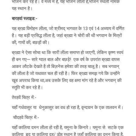
भोजन कर रहे हैं। वे मध्य में है, यह भोजन लीला है,भोजन स्थली नामक
यह स्थान है।
बारहवां स्लाइड:-
यह ब्रह्म विमोहन लीला, जो श्रीमद् भागवत के 13 एवं 14 अध्याय में वर्णित
है। यह बड़ी प्रसिद्ध लीला है, जहां ब्रह्मा ने चोरी की थी भगवान के मित्रों
की, गायों की, बछड़ों की।
ब्रह्मा ने ऐसा सोचा था कि सारी लीला समाप्त हो जाएगी, लेकिन कृष्ण स्वयं
ही बन गए— सारे ग्वाल बाल और बछड़े! एक वर्ष के उपरांत ब्रह्मा वापस
आकर लौटके देखते है तो बिज़नेस हमेशा की तरह चालू है। सब भगवान्
की लीला है जो यथावत चल ही रही है। फिर ब्रह्मा समझ गये कि उन्होंने
खूब अपराध किया था,अब उसके लिए वह क्षमा मांग रहे है और भगवान् की
स्तुति भी कर रहे है।
तेरहवें चित्र में:-
यहाँ गर्धवासुर या धेनुकासुर का वध हो रहा है, वृन्दावन के एक तालवन में।
चौदहवे चित्र में:-
यहाँ कालिया दमन लीला हो रही है, यमुना के किनारे। यमुना से सटके एक
कालिया हृद् या कालिया दह/ डोह स्थान है जहाँ कालिया का दमन किया है,