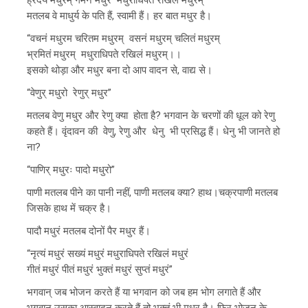
मतलब वे माधुर्य के पति हैं, स्वामी हैं। हर बात मधुर है।
“वचनं मधुरम चरितम मधुरम् वसनं मधुरम् चलितं मधुरम्
भ्रमितं मधुरम् मधुराधिपते रखिलं मधुरम्।।
इसको थोड़ा और मधुर बना दो आप वादन से, वाद्य से।
“वेणुर् मधुरो रेणुर् मधुर”
मतलब वेणु मधुर और रेणु क्या होता है? भगवान के चरणों की धूल को रेणु
कहते हैं। वृंदावन की वेणु, रेणु और धेनु भी प्रसिद्ध हैं। धेनु भी जानते हो
ना?
“पाणिर् मधुरः पादो मधुरो”
पाणी मतलब पीने का पानी नहीं, पाणी मतलब क्या? हाथ।चक्रपाणी मतलब
जिसके हाथ में चक्र है।
पादौ मधुरं मतलब दोनों पैर मधुर हैं।
“नृत्यं मधुरं सख्यं मधुरं मधुराधिपते रखिलं मधुरं
गीतं मधुरं पीतं मधुरं भुक्तं मधुरं सुप्तं मधुरं”
भगवान् जब भोजन करते हैं या भगवान को जब हम भोग लगाते हैं और
भगवान उसका आस्वादन करते हैं तो भुक्तं भी मधुर है। फिर भोजन के