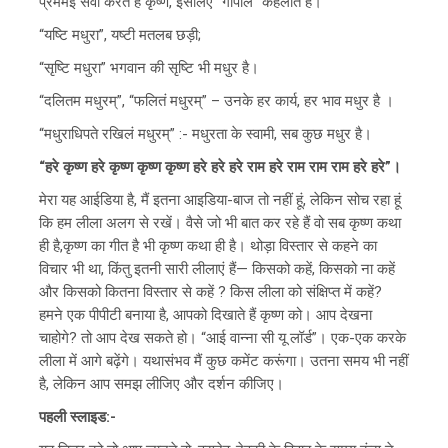
प्रेममई सेवा करते हैं कृष्ण, इसलिए “गोपाल” कहलाते हैं।
“यष्टि मधुरा”, यष्टी मतलब छड़ी;
“सृष्टि मधुरा” भगवान की सृष्टि भी मधुर है।
“दलितम मधुरम्”, “फलितं मधुरम्” – उनके हर कार्य, हर भाव मधुर है ।
“मधुराधिपते रखिलं मधुरम्” :- मधुरता के स्वामी, सब कुछ मधुर है।
“हरे कृष्ण हरे कृष्ण कृष्ण कृष्ण हरे हरे हरे राम हरे राम राम राम हरे हरे”।
मेरा यह आईडिया है, मैं इतना आइडिया-बाज तो नहीं हूं, लेकिन सोच रहा हूं
कि हम लीला अलग से रखें। वैसे जो भी बात कर रहे हैं वो सब कृष्ण कथा
ही है,कृष्ण का गीत है भी कृष्ण कथा ही है। थोड़ा विस्तार से कहने का
विचार भी था, किंतु इतनी सारी लीलाएं हैं— किसको कहें, किसको ना कहें
और किसको कितना विस्तार से कहें ? किस लीला को संक्षिप्त में कहें?
हमने एक पीपीटी बनाया है, आपको दिखाते हैं कृष्ण को। आप देखना
चाहोगे? तो आप देख सकते हो। “आई वान्ना सी यू लॉर्ड”। एक-एक करके
लीला में आगे बढ़ेंगे। यथासंभव मैं कुछ कमेंट करूंगा। उतना समय भी नहीं
है, लेकिन आप समझ लीजिए और दर्शन कीजिए।
पहली स्लाइड:-