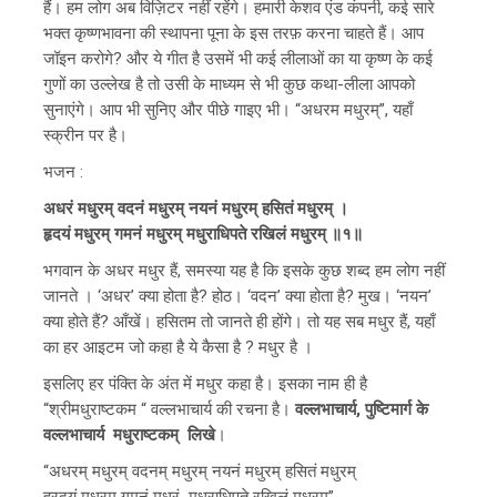
हैं। हम लोग अब विज़िटर नहीं रहेंगे। हमारी केशव एंड कंपनी, कई सारे
भक्त कृष्णभावना की स्थापना पूना के इस तरफ़ करना चाहते हैं। आप
जॉइन करोगे? और ये गीत है उसमें भी कई लीलाओं का या कृष्ण के कई
गुणों का उल्लेख है तो उसी के माध्यम से भी कुछ कथा-लीला आपको
सुनाएंगे। आप भी सुनिए और पीछे गाइए भी। “अधरम मधुरम्”, यहाँ
स्क्रीन पर है।
भजन :
अधरं मधुरम् वदनं मधुरम् नयनं मधुरम् हसितं मधुरम् ।
हृदयं मधुरम् गमनं मधुरम् मधुराधिपते रखिलं मधुरम् ॥१॥
भगवान के अधर मधुर हैं, समस्या यह है कि इसके कुछ शब्द हम लोग नहीं
जानते । ‘अधर’ क्या होता है? होठ। ‘वदन’ क्या होता है? मुख। ‘नयन’
क्या होते हैं? आँखें। हसितम तो जानते ही होंगे। तो यह सब मधुर हैं, यहाँ
का हर आइटम जो कहा है ये कैसा है ? मधुर है ।
इसलिए हर पंक्ति के अंत में मधुर कहा है। इसका नाम ही है
“श्रीमधुराष्टकम “ वल्लभाचार्य की रचना है।
वल्लभाचार्य, पुष्टिमार्ग के
वल्लभाचार्य मधुराष्टकम् लिखे
।
“अधरम् मधुरम् वदनम् मधुरम् नयनं मधुरम् हसितं मधुरम्
ह्रदयं मधुरम् गमनं मधुरं मधुराधिपते रखिलं मधुरम्”