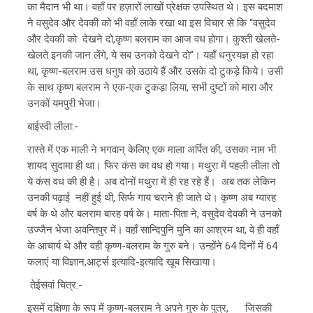
का मैदान भी था। वहाँ पर हज़ारों लाखों प्रेक्षक उपस्थित थे। इस बदमाश
ने वसुदेव और देवकी को भी वहाँ लाके रखा था इस विचार से कि “वसुदेव
और देवकी को देखने दो,कृष्ण बलराम का आज वध होगा। कुश्ती खेलते-
खेलते इनकी जान लेंगे, ये सब उनको देखने दो”। यहाँ धनुरयज्ञ हो रहा
था, कृष्ण-बलराम उस धनुष को उठाये हैं और उसके दो टुकड़े किये। उसी
के साथ कृष्ण बलराम ने एक-एक टुकड़ा लिया, सभी दुष्टों को मारा और
उनकों यमपुरी भेजा।
बाईस्वी लीला:-
रास्ते में एक माली ने भगवान् केलिए एक माला अर्पित की, उसका नाम भी
शायद सुदामा ही था। फिर कंस का वध हो गया। मथुरा में पहली लीला तो
ये कंस वध की ही है। अब दोनों मथुरा में ही रह रहे हैं। अब तक लेकिन
उनकी पढ़ाई नहीं हुई थी, सिर्फ गाय चराने ही जाते थे। कृष्ण अब ग्यारह
वर्ष के थे और बलराम बारह वर्ष के। माता-पिता ने, वसुदेव देवकी ने उनको
उज्जैन भेजा अवन्तिपुर में। वहाँ सान्दिपुनि मुनि का आश्रम था, वे ही वहाँ
के आचार्य थे और वही कृष्ण-बलराम के गुरु बने। उन्होंने 64 दिनों में 64
कलाएं या विज्ञान,आर्ट्स इत्यादि-इत्यादि खूब सिखाया।
तेईसवां चित्र:-
इसमें दक्षिणा के रूप में कृष्ण-बलराम ने अपने गुरु के पुत्र, जिसकी