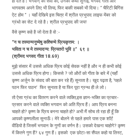
ही देते हैं। भगवान् की सेवा की, उनकी कथा सुनाई, भगवद गीता और
भागवतम अपने लिए भी लिया, फिर बाकी सबको भी दिया। “ चैरिटी बिगिंस
ऐट होम “ । यहाँ देखिये इस चित्र में श्रील प्रभुपाद लाइफ मेंबर को
ग्रंथो का सेट दे रहे है। श्रील प्रभुपाद की जय!
वैसे कृष्ण कहे है जो देता है वो :-
“न च तस्मान्मनुष्येषु कश्चिन्मे प्रियकृत्तम: ।
भविता न च मे तस्मादन्य: प्रियतरो भुवि ॥” ६९ ॥
(श्रीमद भगवद गीता 18.69)
मुझे संसार में उससे अधिक प्रिय कोई सेवक नहीं है और न ही कभी कोई
उससे अधिक प्रिय होगा। किससे ? जो औरों को गीता के बारे में (यहाँ
कृष्ण अर्जुन के संवाद की बात कर रहे हैं) सुनाता है। खुद पढ़ता है, ‘पहले
पठन फिर पाठन’ फिर सुनाता है या फिर पूरा ग्रन्थ ही ले लो।
तो ऐसा ग्रंथ का वितरण करने वाले व्यक्ति,इस ज्ञान-भक्ति का प्रचार-
प्रसार करने वाले व्यक्ति भगवान को अति प्रिय हैं। आप प्रिय बनना
चाहते हो? कृष्ण के प्रिय बनना चाहते हो? अभी मैं सोच तो रहा ही हूँ कि
आपको कृष्णलीला सुनाऊँ। मेरे बोलने से पहले हमारे पास एक शॉर्ट
वीडियो है जिसमें भगवान के गुणों का वर्णन है। उसको देखना चाहोगे? कृष्ण
में कितने गुण हैं? ६४ गुण हैं। इसको एक छोटा-सा सैंपल कहो या लिस्ट,