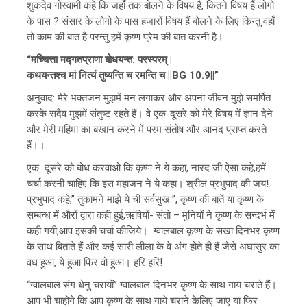
शुकदेव गोस्वामी कहे कि जहाँ तक बोलने के विषय है, कितने विषय हैं लोगो
के पास ? संसार के लोगो के पास हज़ारों विषय हैं बोलने के लिए किन्तु वहाँ
तो काम की बात है परन्तु हमें कृष्ण प्रेम की बात करनी है।
“मच्चित्ता मद्गतप्राणा बोधयन्त: परस्परम् |
कथयन्तश्च मां नित्यं तुष्यन्ति च रमन्ति च ||BG 10.9||”
अनुवाद: मेरे भक्तजन मुझमें मन लगाकर और अपना जीवन मुझे समर्पित
करके सदैव मुझमें संतुष्ट रहते हैं। वे एक-दूसरे को मेरे विषय में ज्ञान देने
और मेरी महिमा का बखान करने में परम संतोष और आनंद प्राप्त करते
हैं।।
एक दूसरे को बोध करवाओ कि कृष्ण ने ये कहा, नारद जी ऐसा कहे,हमें
चर्चा करनी चाहिए कि इस महाजन ने ये कहा। श्रील प्रभुपाद की जय!
प्रभुपाद कहे,” तुकामने माझे ये ची सर्वसुख:”, कृष्ण की बातें या कृष्ण के
सम्बन्ध में औरों द्वारा कही हुई,ऋषियों- संतो – मुनियों ने कृष्ण के सन्दर्भ में
कही गयी,आप इसकी चर्चा कीजिये। ग्वालबाल कृष्ण के सखा दिनभर कृष्ण
के साथ बिताते हैं और कई सारी लीला के वे अंग होते ही हैं जैसे अघासुर का
वध हुआ, ये हुआ फिर वो हुआ। हरि हरि!
“ग्वालबाल संग धेनु चरायों” ग्वालबाल दिनभर कृष्ण के साथ गाय चराते हैं।
आप भी चाहोगे कि आप कृष्ण के साथ गाये चराने केलिए जाए या फिर