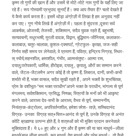
कृष्ण तो गुणों की ख़ान हैं और उसमें से मोटे-मोटे नाम गुणों के यहाँ लिए जा
रहे हैं। रूप गोस्वामी प्रभुपाद सुनाएँ हैं। क्या आप तैयार हैं? चलो देखते हैं
ये कैसे कार्य करता है। इसमें थोड़ा अंग्रेज़ी में लिखा है हम अनुवाद नहीं
कर पाए। गुण नीचे लिखे हैं अंग्रेज़ी में। पहला है सुंदरता ,दूसरा सर्व
आकर्षक, ओजस्वी, तेजस्वी , शक्तिमान, सदैव युवक रहते हैं, बहुभाषी,
सत्यवचनी, मधुरभाषी, मुरली वादक, विद्वान, बुद्धिमान-जीनियस, कलाकार-
कलाबाज़, चतुर-चालाक, कुशल-एक्सपर्ट, ग्रेटफुल- कृतज्ञ, जज-सही
निर्णय सही समय पर लेनेवाले, वे प्रमाण हैं, पवित्र, इन्द्रिय निग्रह, स्थिर-
स् स्थैर्य,सहनशील, क्षमाशील, गंभीर, आत्मसंतुष्ट- आत्मा राम,
दयालु,परोपकारी, धार्मिक, हीरोइक, दयालु , कृपालु, औरों का सम्मान करने
वाले, जेंटल-जेंटलमैन अगर कोई है तो कृष्ण हैं, लिबरल, दानी, कभी-कभी
शर्माते भी हैं, भक्त वत्सल, सदैव सुखी रहते हैं , अपने भक्तों के शुभचिंतक,
प्रेम के वशीभूत-”मम भक्त पराधीन”अपने भक्त के पराधीन, मांगल्य से पूर्ण
मंगलमय, सर्वशक्तिमान, प्रसिद्ध, निष्पक्ष, स्त्रियों के मनों को भी आकृष्ट
करने वाले, आराध्य देव-सभी के आराध्य, वैभव से पूर्ण, सम्माननीय,
नियंत्रक-कंट्रोलर, अपरिवर्तनशील, हमेशा फ़्रेश- ताज़े, सच्चिदानंद
विग्रह- उनका विग्रह सत्+चित्त+आनंद से पूर्ण है, उनके विग्रह से अनंत
कोटि ब्रह्माण्ड उत्पन्न होते हैं, वे शत्रुओं को भी मुक्ति प्रदान करनेवाले
मुक्तिदाता हैं। ये ६० हुए और ४ गुण और हैं कृष्ण की या चार माधुर्य—लीला
माधुर्य(बाल लीला माधुर्य), रूप माधुर्य, वेणु माधुर्य और प्रेम माधुर्य। तो कैसे