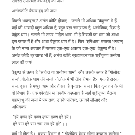
समस्त उपस्थित वैष्णववृंद की जय!
अनंतकोटि वैष्णव वृंद की जय!
कितने भक्तवृन्द? अनंत कोटि होजाए। उनसे भी अधिक “वैकुण्ठ” में हैं,
वहाँ की आबादी बहुत अधिक है, बहुत बड़ा साम्राज्य है, अलौकिक, दिव्य है
वैकुंठ धाम। उससे भी ऊपर “महेश धाम” भी है,शिवजी का धाम जो आधा
इस जगत में है और आधा वैकुण्ठ धाम में है। फिर “हरिधाम” मतलब भगवान्
के जो नाना अवतार हैं मतलब एक-एक अवतार एक-एक वैकुण्ठ में है।
अनंत कोटि ब्रह्माण्ड भी हैं, अनंत कोटि ब्रह्माण्डनायक श्रीकृष्ण कन्हैया
लाल की जय!
वैकुण्ठ से ऊपर है “साकेत या अयोध्या धाम” और उसके ऊपर है “गोलोक
धाम” ,गोलोक धाम की जय! गोलोक मे भी तीन विभाग हैं:- एक है द्वारका
धाम, दूसरा है मथुरा धाम और तीसरा है वृन्दावन धाम। फिर वृन्दावन के भी
दो विभाग हैं:- एक श्वेतद्वीप या नवद्वीप कहलाता है जहाँ श्रीकृष्ण चैतन्य
महाप्रभु की जय! ये पंच तत्व, उनके परिकर, उनकी लीलाएं और
अधिकतर
“हरे कृष्ण हरे कृष्ण कृष्ण कृष्ण हरे हरे।
हरे राम हरे राम राम राम हरे हरे”।।
वहाँ भी होता है। दूसरा विभाग है, “ गोलोकेर वैभव लीला प्रकाश करीला “