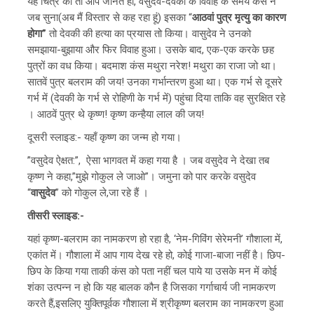
यह चित्र को तो आप जानते हो, वसुदेव-देवकी के विवाह के समय कंस ने
जब सुना(अब मैं विस्तार से कह रहा हूं) इसका “
आठवां पुत्र मृत्यु का कारण
होगा”
तो देवकी की हत्या का प्रयास तो किया। वासुदेव ने उनको
समझाया-बुझाया और फिर विवाह हुआ। उसके बाद, एक-एक करके छह
पुत्रों का वध किया। बदमाश कंस मथुरा नरेश! मथुरा का राजा जो था।
सातवें पुत्र बलराम की जय! उनका गर्भान्तरण हुआ था। एक गर्भ से दूसरे
गर्भ में (देवकी के गर्भ से रोहिणी के गर्भ में) पहुंचा दिया ताकि वह सुरक्षित रहे
। आठवें पुत्र थे कृष्ण! कृष्ण कन्हैया लाल की जय!
दूसरी स्लाइड:- यहाँ कृष्ण का जन्म हो गया।
”वसुदेव ऐक्षत:”, ऐसा भागवत में कहा गया है । जब वसुदेव ने देखा तब
कृष्ण ने कहा,”मुझे गोकुल ले जाओ”। जमुना को पार करके वसुदेव
“
वासुदेव
” को गोकुल ले,जा रहे हैं ।
तीसरी स्लाइड:-
यहां कृष्ण-बलराम का नामकरण हो रहा है, ‘नेम-गिविंग सेरेमनी’ गौशाला में,
एकांत में। गौशाला में आप गाय देख रहे हो, कोई गाजा-बाजा नहीं है। छिप-
छिप के किया गया ताकी कंस को पता नहीं चल पाये या उसके मन में कोई
शंका उत्पन्न न हो कि यह बालक कौन है जिसका गर्गाचार्य जी नामकरण
करते हैं,इसलिए युक्तिपूर्वक गौशाला में श्रीकृष्ण बलराम का नामकरण हुआ