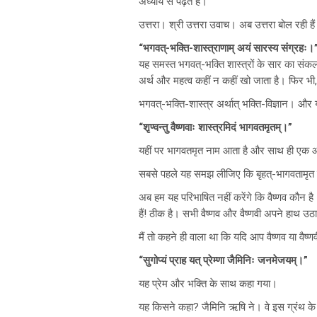
अध्याय से पढ़ते हैं।
उत्तरा। श्री उत्तरा उवाच। अब उत्तरा बोल रही ह
“भगवत्-भक्ति-शास्त्राणाम् अयं सारस्य संग्रहः।
यह समस्त भगवत्-भक्ति शास्त्रों के सार का संकलन
अर्थ और महत्व कहीं न कहीं खो जाता है। फिर भी, 
भगवत्-भक्ति-शास्त्र अर्थात् भक्ति-विज्ञान। और
“शृण्वन्तु वैष्णवाः शास्त्रमिदं भागवतमृतम्।”
यहीं पर भागवतमृत नाम आता है और साथ ही एक आह्वा
सबसे पहले यह समझ लीजिए कि बृहत्-भागवतामृत वैष्ण
अब हम यह परिभाषित नहीं करेंगे कि वैष्णव कौन है
हैं! ठीक है। सभी वैष्णव और वैष्णवी अपने हाथ उ
मैं तो कहने ही वाला था कि यदि आप वैष्णव या वैष्णव
“सुगोप्यं प्राह यत् प्रेम्णा जैमिनिः जनमेजयम्।”
यह प्रेम और भक्ति के साथ कहा गया।
यह किसने कहा? जैमिनि ऋषि ने। वे इस ग्रंथ के 