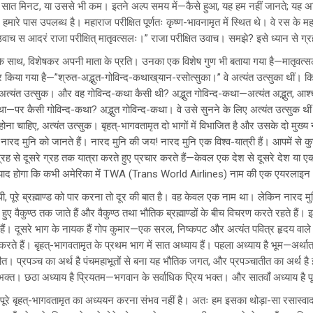
सात मिनट, या उससे भी कम। इतने अल्प समय में—कैसे हुआ, यह हम नहीं जानते; यह अचिन
 पास उपलब्ध है। महाराज परीक्षित पूर्णतः कृष्ण-भावनामृत में स्थित थे। वे रस के महासा
वाच स आदरं राजा परीक्षित् मातृवत्सलः।” राजा परीक्षित उवाच। समझे? इसे ध्यान से 
साथ, विशेषकर अपनी माता के प्रति। उनका एक विशेष गुण भी बताया गया है—मातृवत्सलः, 
किया गया है—”श्रुत-अद्भुत-गोविन्द-कथाख्
यान-रसोत्सुका।” वे अत्यंत उत्सुका थीं।
ंत उत्सुक। और वह गोविन्द-कथा कैसी थी? अद्भुत गोविन्द-कथा—अत्यंत अद्भुत, आश्चर
्द-कथा—पर कैसी गोविन्द-कथा? अद्भुत गोविन्द-कथा। वे उसे सुनने के लिए अत्यंत उत्सुक थीं
ोना चाहिए, अत्यंत उत्सुक। बृहत्-भागवतामृत दो भागों में विभाजित है और उसके दो मुख्य 
रद मुनि को जानते हैं। नारद मुनि की जय! नारद मुनि एक विश्व-यात्री हैं। आपमें से कु
ह से दूसरे ग्रह तक यात्रा करते हुए प्रचार करते हैं—केवल एक देश से दूसरे देश या एक म
 याद होगा कि कभी अमेरिका में TWA (Trans World Airlines) नाम की एक एयरलाइन
 थी, पूरे ब्रह्माण्ड को पार करना तो दूर की बात है। वह केवल एक नाम था। लेकिन नारद म
करते हुए वैकुण्ठ तक जाते हैं और वैकुण्ठ तथा भौतिक ब्रह्माण्डों के बीच विचरण करते रहते ह
ं। दूसरे भाग के नायक हैं गोप कुमार—एक सरल, निष्कपट और अत्यंत पवित्र हृदय वाले 
 हैं। बृहत्-भागवतामृत के प्रथम भाग में सात अध्याय हैं। पहला अध्याय है भूम—अर्थात् 
तीत। प्रपञ्च का अर्थ है पंचमहाभूतों से बना यह भौतिक जगत, और प्रपञ्चातीत का अर्थ ह
य भक्त। छठा अध्याय है प्रियतम—भगवान के सर्वाधिक प्रिय भक्त। और सातवाँ अध्याय है पूर
 पूरे बृहत्-भागवतामृत का अध्ययन करना संभव नहीं है। अतः हम इसका थोड़ा-सा रसास्वा