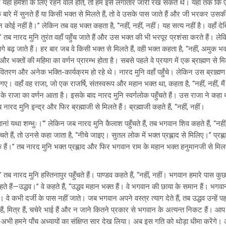
यहाँ हमेशा के लिए रहने वाले होते, तो हम इसे लगातार जारी रख सकते थे। यहाँ तक कि 
ारे में सुनते हैं या किसी भक्त से मिलते हैं, तो वे उसके पास जाते हैं और जी भरकर उसकी
कोई नहीं है।” लेकिन तब वह भक्त कहता है, “नहीं, नहीं, नहीं। यह सत्य नहीं है। वहाँ द
ारद मुनि तुरंत वहाँ पहुँच जाते हैं और उस भक्त की भी भरपूर प्रशंसा करते हैं। लेकिन 
 बढ़ जाते हैं। हर बार जब वे किसी भक्त से मिलते हैं, वही भक्त कहता है, “नहीं, अमुक 
र भक्तों की महिमा का वर्णन प्रारम्भ होता है। सबसे पहले वे प्रयाग में एक ब्राह्मण से म
तरण और अनेक भक्ति-कार्यक्रम हो रहे थे। नारद मुनि वहाँ पहुँचे। लेकिन उस ब्राह्मण ने
ए। वहाँ वह राजा, जो एक राजर्षि, संतस्वरूप और महान भक्त था, कहता है, “नहीं, नहीं, म
त के राजा का वर्णन आता है। इसके बाद नारद मुनि स्वर्गलोक पहुँचते हैं। उस राजा ने कहा थ
 नारद मुनि इन्द्र और फिर ब्रह्माजी से मिलते हैं। ब्रह्माजी कहते हैं, “नहीं, नहीं।
ानां यथा शम्भुः।'” लेकिन जब नारद मुनि कैलाश पहुँचते हैं, तब भगवान शिव कहते हैं, “नहीं
ुँचते हैं, तो उनसे कहा जाता है, “नीचे जाइए। सुतल लोक में भक्त प्रह्लाद से मिलिए।” प्रह्ला
 हैं।” तब नारद मुनि भक्त प्रह्लाद और फिर भगवान राम के महान भक्त हनुमानजी से मिलते
 नारद मुनि हस्तिनापुर पहुँचते हैं। पाण्डव कहते हैं, “नहीं, नहीं। भगवान हमारे पास क
ैं—उद्धव।” वे कहते हैं, “उद्धव महान भक्त हैं। वे भगवान की छाया के समान हैं। भगवान जहा
वे कभी दर्जी के पास नहीं जाते। जब भगवान अपने वस्त्र त्याग देते हैं, तब उद्धव उन्हें पह
त्री हैं, मित्र हैं, चचेरे भाई हैं और न जाने कितने प्रकार से भगवान के अत्यन्त निकट है
 अभी-अभी हमने पाँच अध्यायों का संक्षिप्त सार देख लिया। अब इस गति को थोड़ा धीमा करेंगे