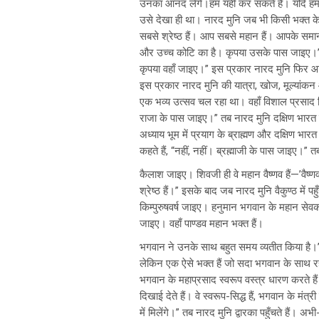
उनका आनंद लेंगे।हम यही कर सकते हैं। यदि हम 
उसे देखा ही था। नारद मुनि जब भी किसी भक्त के ब
सबसे श्रेष्ठ हैं। आप सबसे महान हैं। आपके समान 
और उच्च कोटि का है। कृपया उसके पास जाइए।” तब न
कृपया वहाँ जाइए।” इस प्रकार नारद मुनि फिर आगे
इस प्रकार नारद मुनि की यात्रा, खोज, मूल्यांकन औ
एक भव्य उत्सव चल रहा था। वहाँ विशाल प्रसाद वि
राजा के पास जाइए।” तब नारद मुनि दक्षिण भारत ग
अध्याय भूम में प्रयाग के ब्राह्मण और दक्षिण भार
कहते हैं, “नहीं, नहीं। ब्रह्माजी के पास जाइए।” तब
कैलाश जाइए। शिवजी ही वे महान वैष्णव हैं—’वैष्णव
श्रेष्ठ हैं।” इसके बाद जब नारद मुनि वैकुण्ठ में पह
किम्पुरुषवर्ष जाइए। हनुमान भगवान के महान सेवक
जाइए। वहाँ पाण्डव महान भक्त हैं।
भगवान ने उनके साथ बहुत समय व्यतीत किया है।” तब
लेकिन एक ऐसे भक्त हैं जो सदा भगवान के साथ रहते ह
भगवान के महाप्रसाद स्वरूप वस्त्र धारण करते हैं। 
दिखाई देते हैं। वे स्वरूप-सिद्ध हैं, भगवान के मं
में मिलेंगे।” तब नारद मुनि द्वारका पहुँचते हैं।